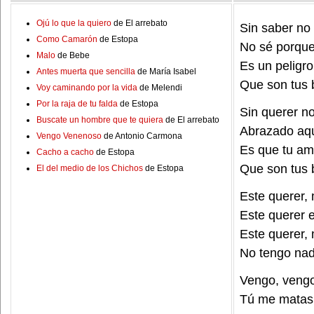
Ojú lo que la quiero
de El arrebato
Sin saber no
Como Camarón
de Estopa
No sé porque
Malo
de Bebe
Es un peligr
Antes muerta que sencilla
de María Isabel
Que son tus 
Voy caminando por la vida
de Melendi
Por la raja de tu falda
de Estopa
Sin querer n
Buscate un hombre que te quiera
de El arrebato
Abrazado aqu
Vengo Venenoso
de Antonio Carmona
Es que tu am
Cacho a cacho
de Estopa
Que son tus 
El del medio de los Chichos
de Estopa
Este querer,
Este querer 
Este querer,
No tengo nad
Vengo, veng
Tú me matas 