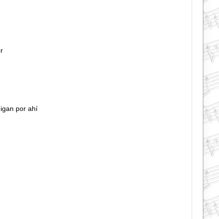
r
digan por ahí