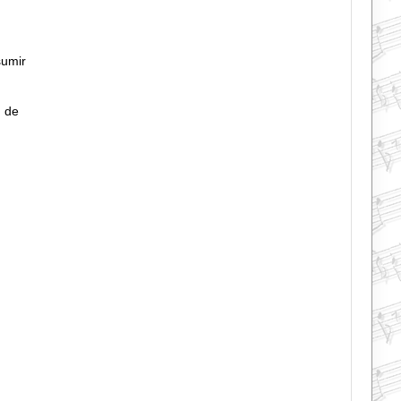
sumir
, de