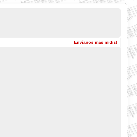
Envíanos más midis!