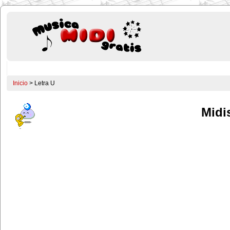
Inicio
> Letra U
Midis