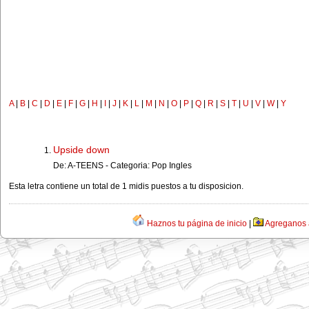
A
|
B
|
C
|
D
|
E
|
F
|
G
|
H
|
I
|
J
|
K
|
L
|
M
|
N
|
O
|
P
|
Q
|
R
|
S
|
T
|
U
|
V
|
W
|
Y
Upside down
De: A-TEENS - Categoria: Pop Ingles
Esta letra contiene un total de 1 midis puestos a tu disposicion.
Haznos tu página de inicio
|
Agreganos a