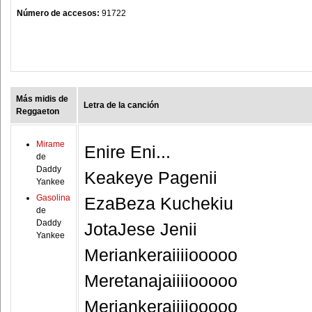
Número de accesos:
91722
Más midis de
Letra de la canción
Reggaeton
Mirame
Enire Eni...
de
Daddy
Keakeye Pagenii
Yankee
Gasolina
EzaBeza Kuchekiu
de
Daddy
JotaJese Jenii
Yankee
Meriankeraiiiiooooo
Meretanajaiiiiooooo
Meriankeraiiiiooooo