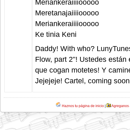
Meriankeraiiiiooooo
Meretanajaiiiiooooo
Meriankeraiiiiooooo
Ke tinia Keni
Daddy! With who? LunyTunes!
Flow, part 2"! Ustedes están
que cogan motetes! Y camin
Jejejeje! Cartel, coming soo
Haznos tu página de inicio
|
Agreganos a