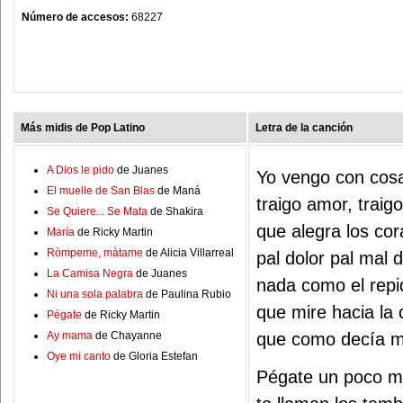
Número de accesos:
68227
Más midis de Pop Latino
Letra de la canción
A Dios le pido
de Juanes
Yo vengo con cos
El muelle de San Blas
de Maná
traigo amor, traig
Se Quiere... Se Mata
de Shakira
que alegra los co
María
de Ricky Martin
Ròmpeme, màtame
de Alicia Villarreal
pal dolor pal mal
La Camisa Negra
de Juanes
nada como el rep
Ni una sola palabra
de Paulina Rubio
que mire hacia la 
Pégate
de Ricky Martin
Ay mama
de Chayanne
que como decía mi
Oye mi canto
de Gloria Estefan
Pégate un poco 