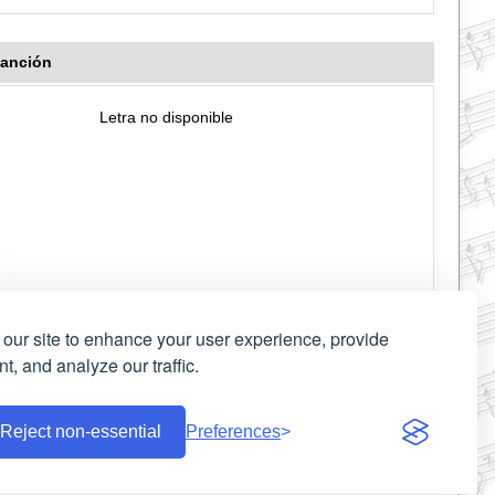
canción
Letra no disponible
our site to enhance your user experience, provide
t, and analyze our traffic.
Reject non-essential
Preferences
zanos
|
Contacto