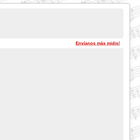
Envíanos más midis!