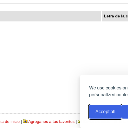
Letra de la 
We use cookies on 
personalized conten
Accept all
a de inicio
|
Agreganos a tus favoritos
|
Envianos midis
|
Enla