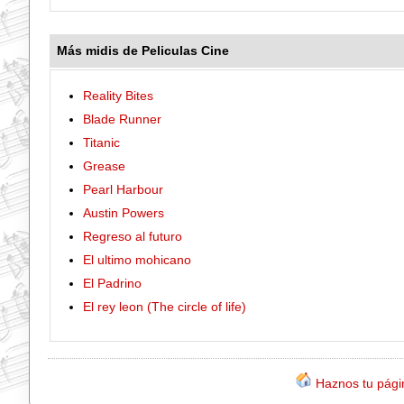
Más midis de Peliculas Cine
Reality Bites
Blade Runner
Titanic
Grease
Pearl Harbour
Austin Powers
Regreso al futuro
El ultimo mohicano
El Padrino
El rey leon (The circle of life)
Haznos tu págin