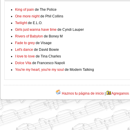
King of pain
de The Police
One more night
de Phil Collins
Twilight
de E.L.O.
Girls just wanna have time
de Cyndi Lauper
Rivers of Babylon
de Boney M
Fade to grey
de Visage
Let's dance
de David Bowie
I love to love
de Tina Charles
Dolce Vita
de Francesco Napoli
You're my heart, you're my soul
de Modern Talking
Haznos tu página de inicio
|
Agreganos a