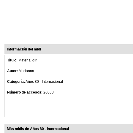
Información del midi
Título:
Material girl
Autor:
Madonna
Categoría:
Años 80 - Internacional
Número de accesos:
26038
Más midis de Años 80 - Internacional