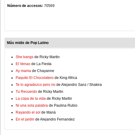
Número de accesos:
70569
Más midis de Pop Latino
She bangs
de Ricky Martin
El Venao
de La Fiesta
Ay mama
de Chayanne
Paquito El Chocolatero
de King Africa
Te lo agradezco pero no
de Alejandro Sanz / Shakira
Tu Recuerdo
de Ricky Martin
La copa de la vida
de Ricky Martin
Ni una sola palabra
de Paulina Rubio
Rayando el sol
de Maná
En el jardin
de Alejandro Fernandez