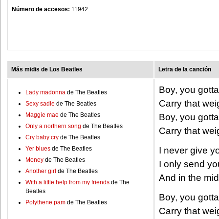
Número de accesos:
11942
Más midis de Los Beatles
Letra de la canción
Boy, you gotta
Lady madonna
de The Beatles
Carry that wei
Sexy sadie
de The Beatles
Maggie mae
de The Beatles
Boy, you gotta
Only a northern song
de The Beatles
Carry that wei
Cry baby cry
de The Beatles
Yer blues
de The Beatles
I never give y
Money
de The Beatles
I only send yo
Another girl
de The Beatles
And in the mid
With a little help from my friends
de The
Beatles
Boy, you gotta
Polythene pam
de The Beatles
Carry that wei