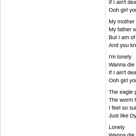
If I ain't d
Ooh girl y
My mother 
My father w
But I am of
And you kn
I'm lonely
Wanna die
If I ain't d
Ooh girl y
The eagle 
The worm h
I feel so su
Just like D
Lonely
Wanna die