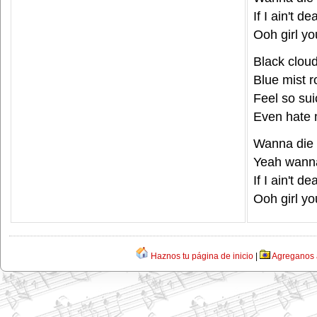
If I ain't d
Ooh girl y
Black clou
Blue mist 
Feel so sui
Even hate 
Wanna die
Yeah wann
If I ain't d
Ooh girl y
Haznos tu página de inicio
|
Agreganos a