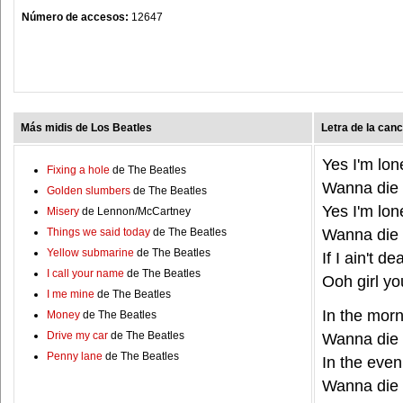
Número de accesos:
12647
Más midis de Los Beatles
Letra de la canc
Yes I'm lon
Fixing a hole
de The Beatles
Wanna die
Golden slumbers
de The Beatles
Yes I'm lon
Misery
de Lennon/McCartney
Things we said today
de The Beatles
Wanna die
Yellow submarine
de The Beatles
If I ain't d
I call your name
de The Beatles
Ooh girl y
I me mine
de The Beatles
In the mor
Money
de The Beatles
Drive my car
de The Beatles
Wanna die
Penny lane
de The Beatles
In the even
Wanna die