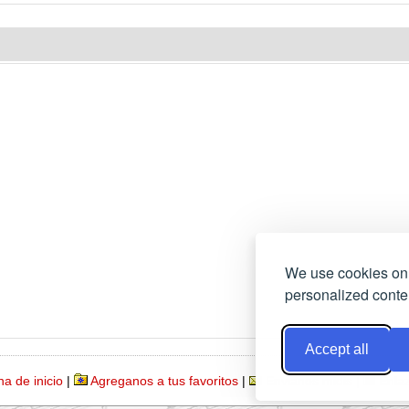
We use cookies on 
personalized conten
Accept all
a de inicio
|
Agreganos a tus favoritos
|
Envianos midis
|
Enla